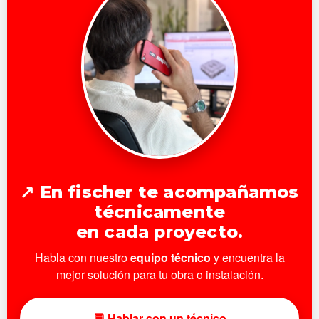
↗ En fischer te acompañamos
técnicamente
en cada proyecto.
Habla con nuestro
equipo técnico
y encuentra la
mejor solución para tu obra o instalación.
💬 Hablar con un técnico