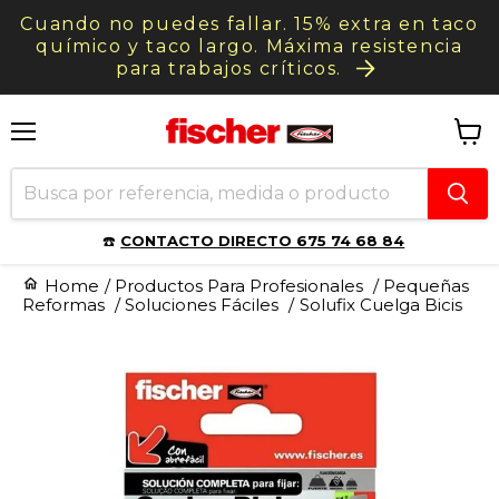
Cuando no puedes fallar. 15% extra en taco
químico y taco largo. Máxima resistencia
para trabajos críticos.
Menú
Ver
carrit
☎️
CONTACTO DIRECTO 675 74 68 84
Home
/
Productos Para Profesionales
/
Pequeñas
Reformas
/
Soluciones Fáciles
/
Solufix Cuelga Bicis